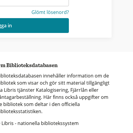
Glömt lösenord?
ga in
m Biblioteksdatabasen
iblioteksdatabasen innehåller information om de
ibliotek som visar och gör sitt material tillgängligt
ia Libris tjänster Katalogisering, Fjärrlån eller
åntagarbeställning. Här finns också uppgifter om
e bibliotek som deltar i den officiella
iblioteksstatistiken.
 Libris - nationella bibliotekssystem