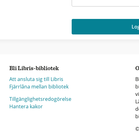
Log
Bli Libris-bibliotek
O
Att ansluta sig till Libris
B
Fjärrlåna mellan bibliotek
b
v
Tillgänglighetsredogörelse
L
Hantera kakor
d
b
©