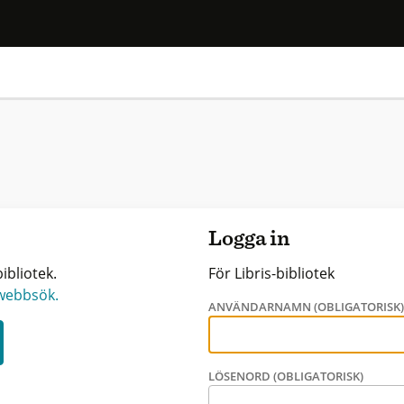
Logga in
ibliotek.
För Libris-bibliotek
 webbsök.
ANVÄNDARNAMN (OBLIGATORISK
LÖSENORD (OBLIGATORISK)