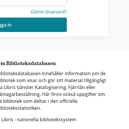
Glömt lösenord?
ga in
m Biblioteksdatabasen
iblioteksdatabasen innehåller information om de
ibliotek som visar och gör sitt material tillgängligt
ia Libris tjänster Katalogisering, Fjärrlån eller
åntagarbeställning. Här finns också uppgifter om
e bibliotek som deltar i den officiella
iblioteksstatistiken.
 Libris - nationella bibliotekssystem