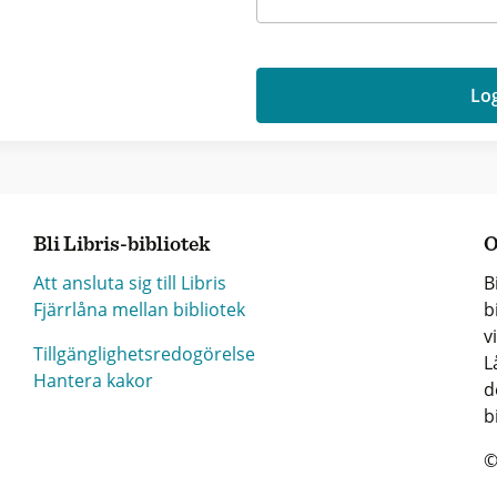
Log
Bli Libris-bibliotek
O
Att ansluta sig till Libris
B
Fjärrlåna mellan bibliotek
b
v
Tillgänglighetsredogörelse
L
Hantera kakor
d
b
©