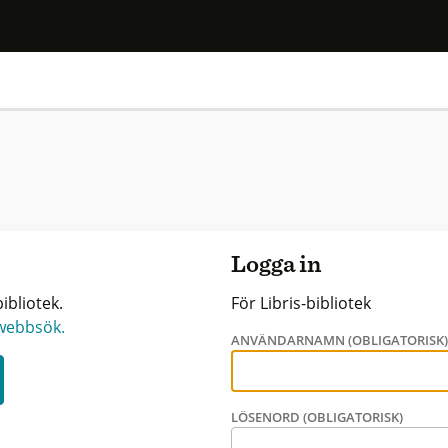
Logga in
ibliotek.
För Libris-bibliotek
 webbsök.
ANVÄNDARNAMN (OBLIGATORISK
LÖSENORD (OBLIGATORISK)