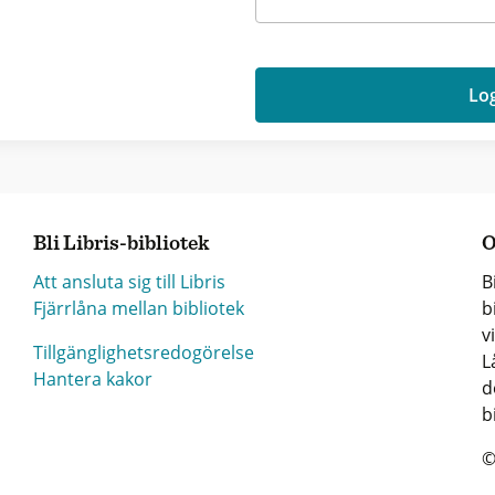
Log
Bli Libris-bibliotek
O
Att ansluta sig till Libris
B
Fjärrlåna mellan bibliotek
b
v
Tillgänglighetsredogörelse
L
Hantera kakor
d
b
©