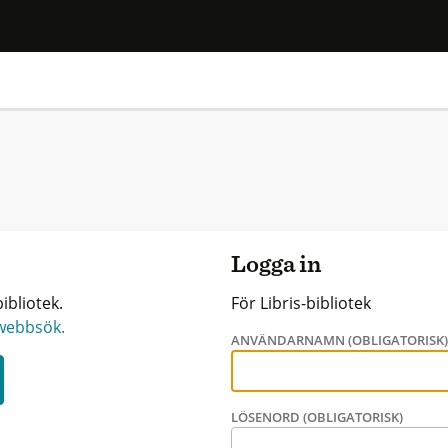
Logga in
ibliotek.
För Libris-bibliotek
 webbsök.
ANVÄNDARNAMN (OBLIGATORISK
LÖSENORD (OBLIGATORISK)