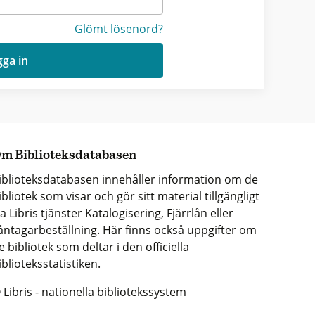
Glömt lösenord?
ga in
m Biblioteksdatabasen
iblioteksdatabasen innehåller information om de
ibliotek som visar och gör sitt material tillgängligt
ia Libris tjänster Katalogisering, Fjärrlån eller
åntagarbeställning. Här finns också uppgifter om
e bibliotek som deltar i den officiella
iblioteksstatistiken.
 Libris - nationella bibliotekssystem