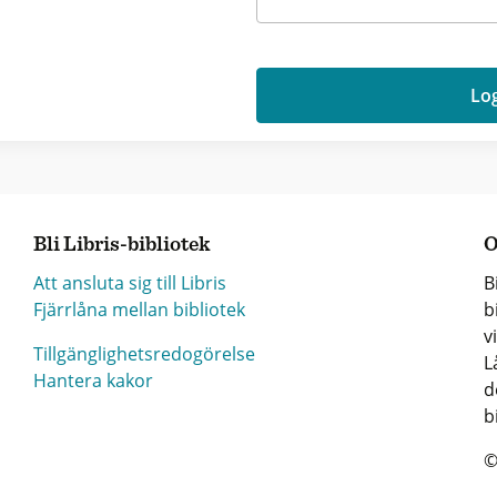
Log
Bli Libris-bibliotek
O
Att ansluta sig till Libris
B
Fjärrlåna mellan bibliotek
b
v
Tillgänglighetsredogörelse
L
Hantera kakor
d
b
©