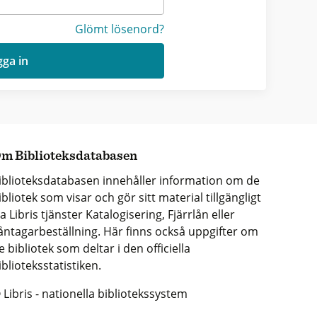
Glömt lösenord?
ga in
m Biblioteksdatabasen
iblioteksdatabasen innehåller information om de
ibliotek som visar och gör sitt material tillgängligt
ia Libris tjänster Katalogisering, Fjärrlån eller
åntagarbeställning. Här finns också uppgifter om
e bibliotek som deltar i den officiella
iblioteksstatistiken.
 Libris - nationella bibliotekssystem