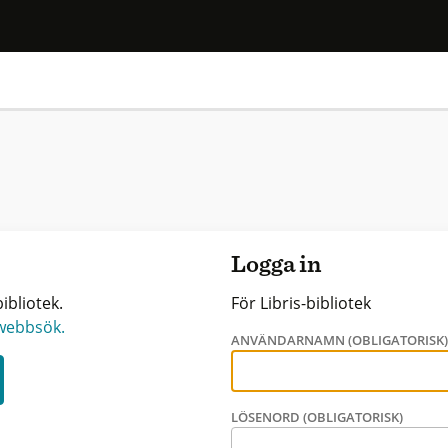
Logga in
ibliotek.
För Libris-bibliotek
 webbsök.
ANVÄNDARNAMN (OBLIGATORISK
LÖSENORD (OBLIGATORISK)