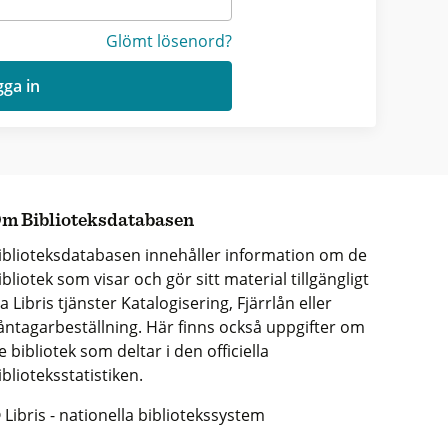
Glömt lösenord?
ga in
m Biblioteksdatabasen
iblioteksdatabasen innehåller information om de
ibliotek som visar och gör sitt material tillgängligt
ia Libris tjänster Katalogisering, Fjärrlån eller
åntagarbeställning. Här finns också uppgifter om
e bibliotek som deltar i den officiella
iblioteksstatistiken.
 Libris - nationella bibliotekssystem