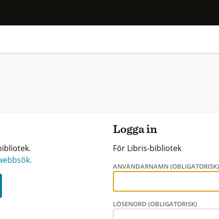
Logga in
ibliotek.
För Libris-bibliotek
 webbsök.
ANVÄNDARNAMN (OBLIGATORISK
LÖSENORD (OBLIGATORISK)