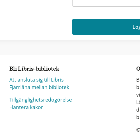
Log
Bli Libris-bibliotek
O
Att ansluta sig till Libris
B
Fjärrlåna mellan bibliotek
b
v
Tillgänglighetsredogörelse
L
Hantera kakor
d
b
©