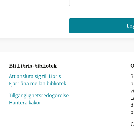
Log
Bli Libris-bibliotek
O
Att ansluta sig till Libris
B
Fjärrlåna mellan bibliotek
b
v
Tillgänglighetsredogörelse
L
Hantera kakor
d
b
©