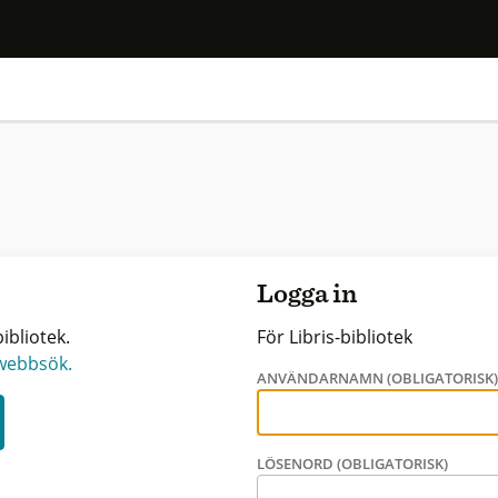
Logga in
ibliotek.
För Libris-bibliotek
 webbsök.
ANVÄNDARNAMN (OBLIGATORISK
LÖSENORD (OBLIGATORISK)