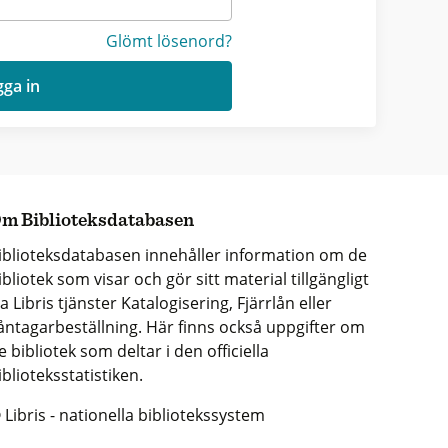
Glömt lösenord?
ga in
m Biblioteksdatabasen
iblioteksdatabasen innehåller information om de
ibliotek som visar och gör sitt material tillgängligt
ia Libris tjänster Katalogisering, Fjärrlån eller
åntagarbeställning. Här finns också uppgifter om
e bibliotek som deltar i den officiella
iblioteksstatistiken.
 Libris - nationella bibliotekssystem