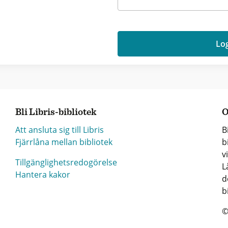
Log
Bli Libris-bibliotek
O
Att ansluta sig till Libris
B
Fjärrlåna mellan bibliotek
b
v
Tillgänglighetsredogörelse
L
Hantera kakor
d
b
©