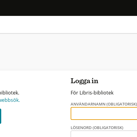
Logga in
ibliotek.
För Libris-bibliotek
 webbsök.
ANVÄNDARNAMN (OBLIGATORISK
LÖSENORD (OBLIGATORISK)