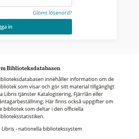
Glömt lösenord?
ga in
m Biblioteksdatabasen
iblioteksdatabasen innehåller information om de
ibliotek som visar och gör sitt material tillgängligt
ia Libris tjänster Katalogisering, Fjärrlån eller
åntagarbeställning. Här finns också uppgifter om
e bibliotek som deltar i den officiella
iblioteksstatistiken.
 Libris - nationella bibliotekssystem