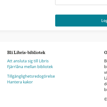
Log
Bli Libris-bibliotek
O
Att ansluta sig till Libris
B
Fjärrlåna mellan bibliotek
b
v
Tillgänglighetsredogörelse
L
Hantera kakor
d
b
©