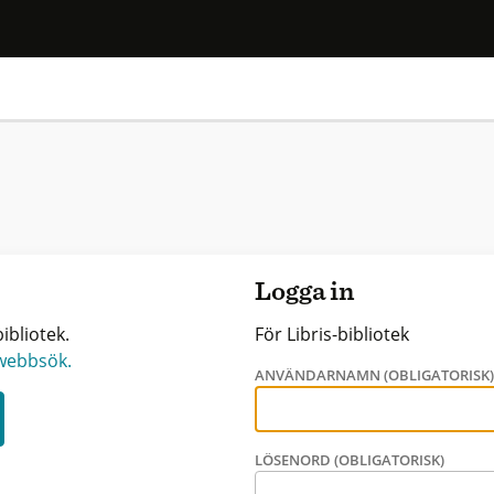
Logga in
ibliotek.
För Libris-bibliotek
 webbsök.
ANVÄNDARNAMN (OBLIGATORISK
LÖSENORD (OBLIGATORISK)