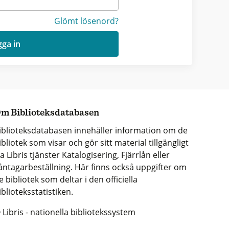
Glömt lösenord?
ga in
m Biblioteksdatabasen
iblioteksdatabasen innehåller information om de
ibliotek som visar och gör sitt material tillgängligt
ia Libris tjänster Katalogisering, Fjärrlån eller
åntagarbeställning. Här finns också uppgifter om
e bibliotek som deltar i den officiella
iblioteksstatistiken.
 Libris - nationella bibliotekssystem