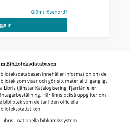
Glömt lösenord?
ga in
m Biblioteksdatabasen
iblioteksdatabasen innehåller information om de
ibliotek som visar och gör sitt material tillgängligt
ia Libris tjänster Katalogisering, Fjärrlån eller
åntagarbeställning. Här finns också uppgifter om
e bibliotek som deltar i den officiella
iblioteksstatistiken.
 Libris - nationella bibliotekssystem