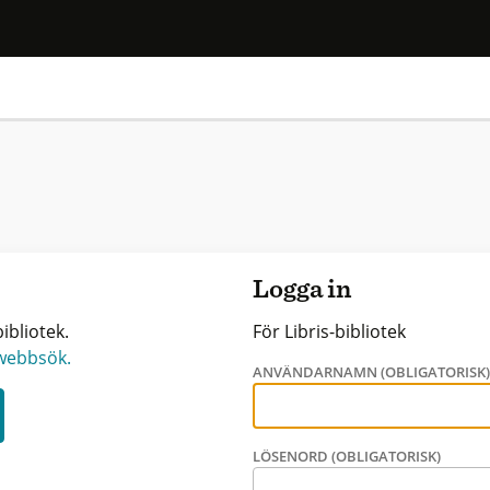
Logga in
ibliotek.
För Libris-bibliotek
 webbsök.
ANVÄNDARNAMN (OBLIGATORISK
LÖSENORD (OBLIGATORISK)