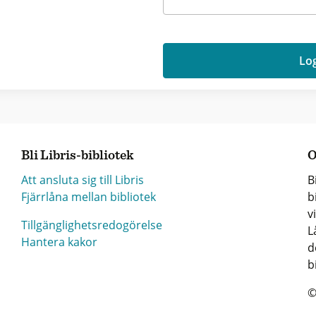
Log
Bli Libris-bibliotek
O
Att ansluta sig till Libris
B
Fjärrlåna mellan bibliotek
b
v
Tillgänglighetsredogörelse
L
Hantera kakor
d
b
©