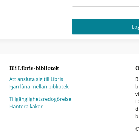
Log
Bli Libris-bibliotek
O
Att ansluta sig till Libris
B
Fjärrlåna mellan bibliotek
b
v
Tillgänglighetsredogörelse
L
Hantera kakor
d
b
©