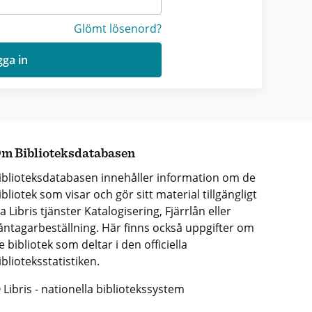
Glömt lösenord?
ga in
m Biblioteksdatabasen
iblioteksdatabasen innehåller information om de
ibliotek som visar och gör sitt material tillgängligt
ia Libris tjänster Katalogisering, Fjärrlån eller
åntagarbeställning. Här finns också uppgifter om
e bibliotek som deltar i den officiella
iblioteksstatistiken.
 Libris - nationella bibliotekssystem