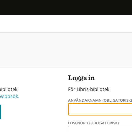
Logga in
ibliotek.
För Libris-bibliotek
 webbsök.
ANVÄNDARNAMN (OBLIGATORISK
LÖSENORD (OBLIGATORISK)