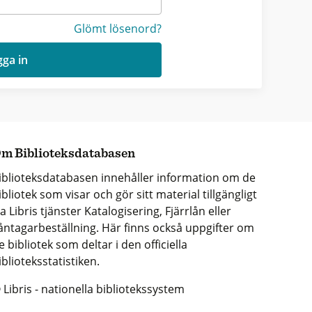
Glömt lösenord?
ga in
m Biblioteksdatabasen
iblioteksdatabasen innehåller information om de
ibliotek som visar och gör sitt material tillgängligt
ia Libris tjänster Katalogisering, Fjärrlån eller
åntagarbeställning. Här finns också uppgifter om
e bibliotek som deltar i den officiella
iblioteksstatistiken.
 Libris - nationella bibliotekssystem