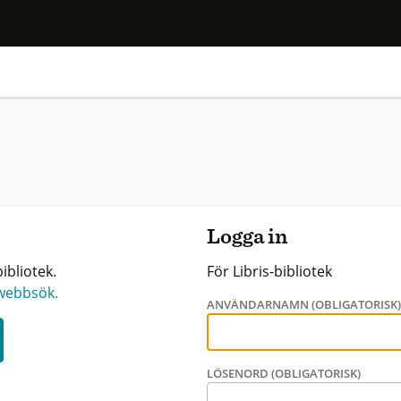
Logga in
ibliotek.
För Libris-bibliotek
 webbsök.
ANVÄNDARNAMN (OBLIGATORISK
LÖSENORD (OBLIGATORISK)