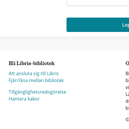
Log
Bli Libris-bibliotek
O
Att ansluta sig till Libris
B
Fjärrlåna mellan bibliotek
b
v
Tillgänglighetsredogörelse
L
Hantera kakor
d
b
©