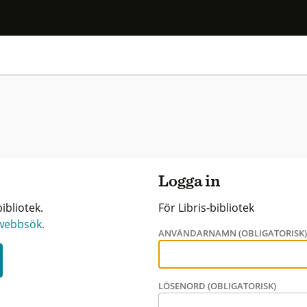
Logga in
ibliotek.
För Libris-bibliotek
 webbsök.
ANVÄNDARNAMN (OBLIGATORISK
LÖSENORD (OBLIGATORISK)