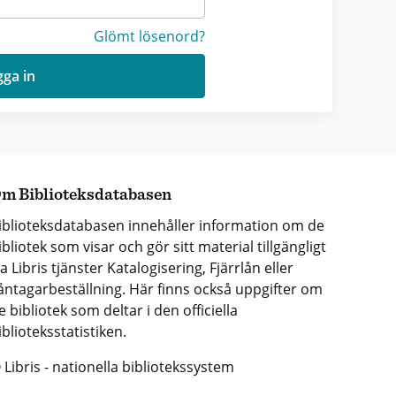
Glömt lösenord?
ga in
m Biblioteksdatabasen
iblioteksdatabasen innehåller information om de
ibliotek som visar och gör sitt material tillgängligt
ia Libris tjänster Katalogisering, Fjärrlån eller
åntagarbeställning. Här finns också uppgifter om
e bibliotek som deltar i den officiella
iblioteksstatistiken.
 Libris - nationella bibliotekssystem