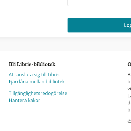
Log
Bli Libris-bibliotek
O
Att ansluta sig till Libris
B
Fjärrlåna mellan bibliotek
b
v
Tillgänglighetsredogörelse
L
Hantera kakor
d
b
©