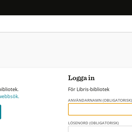
Logga in
ibliotek.
För Libris-bibliotek
 webbsök.
ANVÄNDARNAMN (OBLIGATORISK
LÖSENORD (OBLIGATORISK)