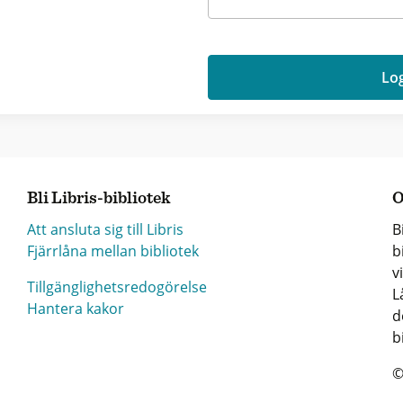
Log
Bli Libris-bibliotek
O
Att ansluta sig till Libris
B
Fjärrlåna mellan bibliotek
b
v
Tillgänglighetsredogörelse
L
Hantera kakor
d
b
©