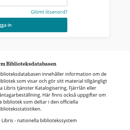
Glömt lösenord?
ga in
m Biblioteksdatabasen
iblioteksdatabasen innehåller information om de
ibliotek som visar och gör sitt material tillgängligt
ia Libris tjänster Katalogisering, Fjärrlån eller
åntagarbeställning. Här finns också uppgifter om
e bibliotek som deltar i den officiella
iblioteksstatistiken.
 Libris - nationella bibliotekssystem