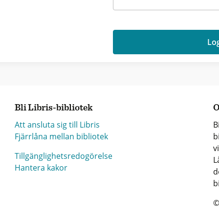
Log
Bli Libris-bibliotek
O
Att ansluta sig till Libris
B
Fjärrlåna mellan bibliotek
b
v
Tillgänglighetsredogörelse
L
Hantera kakor
d
b
©