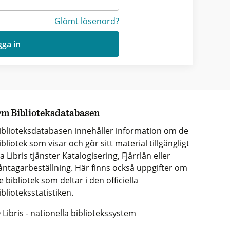
Glömt lösenord?
ga in
m Biblioteksdatabasen
iblioteksdatabasen innehåller information om de
ibliotek som visar och gör sitt material tillgängligt
ia Libris tjänster Katalogisering, Fjärrlån eller
åntagarbeställning. Här finns också uppgifter om
e bibliotek som deltar i den officiella
iblioteksstatistiken.
 Libris - nationella bibliotekssystem