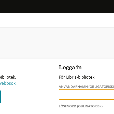
Logga in
ibliotek.
För Libris-bibliotek
 webbsök.
ANVÄNDARNAMN (OBLIGATORISK
LÖSENORD (OBLIGATORISK)