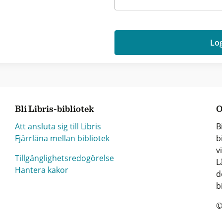
Log
Bli Libris-bibliotek
O
Att ansluta sig till Libris
B
Fjärrlåna mellan bibliotek
b
v
Tillgänglighetsredogörelse
L
Hantera kakor
d
b
©