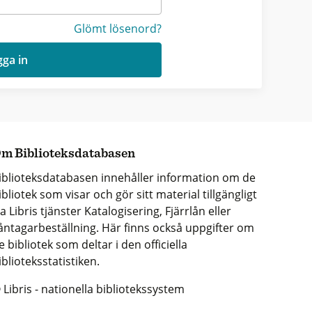
Glömt lösenord?
ga in
m Biblioteksdatabasen
iblioteksdatabasen innehåller information om de
ibliotek som visar och gör sitt material tillgängligt
ia Libris tjänster Katalogisering, Fjärrlån eller
åntagarbeställning. Här finns också uppgifter om
e bibliotek som deltar i den officiella
iblioteksstatistiken.
 Libris - nationella bibliotekssystem