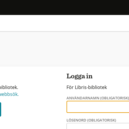
Logga in
ibliotek.
För Libris-bibliotek
 webbsök.
ANVÄNDARNAMN (OBLIGATORISK
LÖSENORD (OBLIGATORISK)