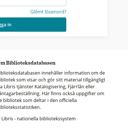
Glömt lösenord?
ga in
m Biblioteksdatabasen
iblioteksdatabasen innehåller information om de
ibliotek som visar och gör sitt material tillgängligt
ia Libris tjänster Katalogisering, Fjärrlån eller
åntagarbeställning. Här finns också uppgifter om
e bibliotek som deltar i den officiella
iblioteksstatistiken.
 Libris - nationella bibliotekssystem