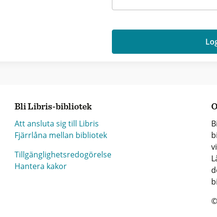
Log
Bli Libris-bibliotek
O
Att ansluta sig till Libris
B
Fjärrlåna mellan bibliotek
b
v
Tillgänglighetsredogörelse
L
Hantera kakor
d
b
©