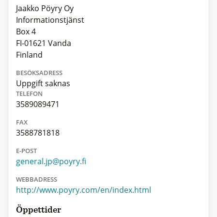
Jaakko Pöyry Oy
Informationstjänst
Box 4
FI-01621 Vanda
Finland
BESÖKSADRESS
Uppgift saknas
TELEFON
3589089471
FAX
3588781818
E-POST
general.jp@poyry.fi
WEBBADRESS
http://www.poyry.com/en/index.html
Öppettider