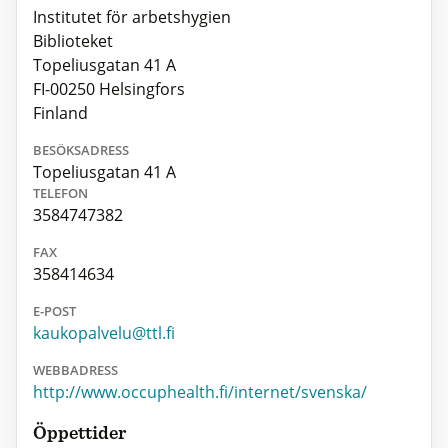
Institutet för arbetshygien
Biblioteket
Topeliusgatan 41 A
FI-00250 Helsingfors
Finland
BESÖKSADRESS
Topeliusgatan 41 A
TELEFON
3584747382
FAX
358414634
E-POST
kaukopalvelu@ttl.fi
WEBBADRESS
http://www.occuphealth.fi/internet/svenska/
Öppettider