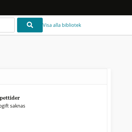
Visa alla bibliotek
pettider
gift saknas