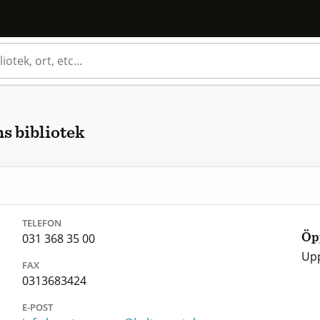
 bibliotek
TELEFON
031 368 35 00
Öp
Upp
FAX
0313683424
E-POST