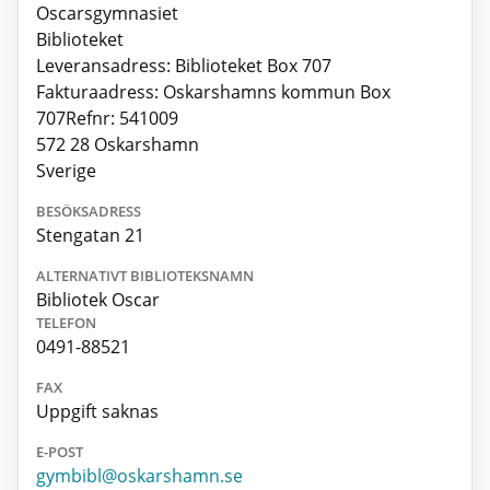
Oscarsgymnasiet
Biblioteket
Leveransadress: Biblioteket Box 707
Fakturaadress: Oskarshamns kommun Box
707Refnr: 541009
572 28 Oskarshamn
Sverige
BESÖKSADRESS
Stengatan 21
ALTERNATIVT BIBLIOTEKSNAMN
Bibliotek Oscar
TELEFON
0491-88521
FAX
Uppgift saknas
E-POST
gymbibl@oskarshamn.se