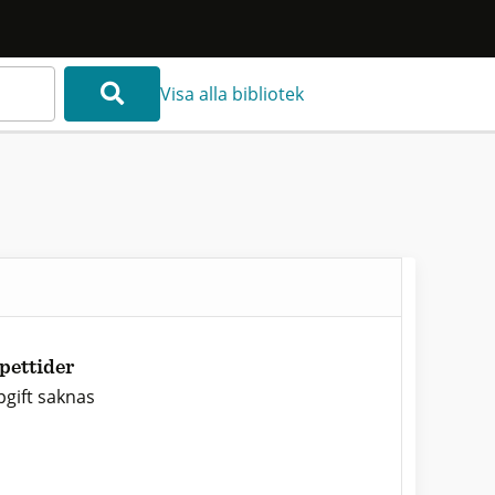
Visa alla bibliotek
pettider
gift saknas