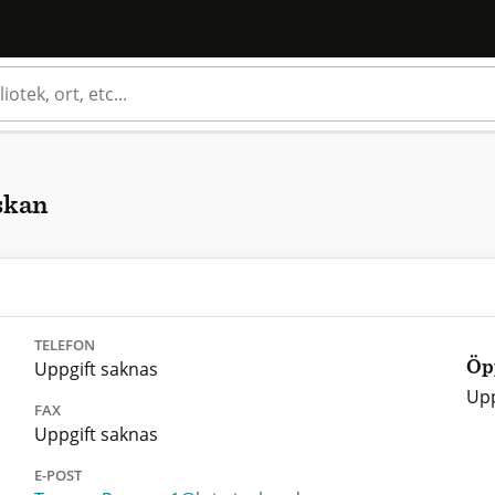
skan
TELEFON
Uppgift saknas
Öp
Upp
FAX
Uppgift saknas
E-POST