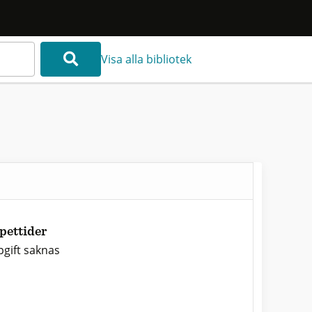
Visa alla bibliotek
pettider
gift saknas