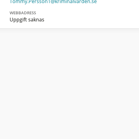
Tommy.Persson1@kriminalvarden.se
WEBBADRESS
Uppgift saknas