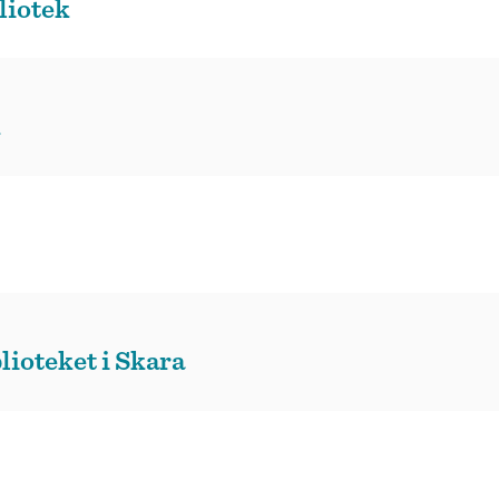
liotek
k
lioteket i Skara