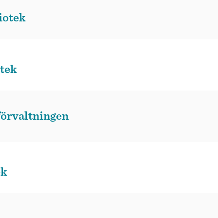
iotek
tek
förvaltningen
ek