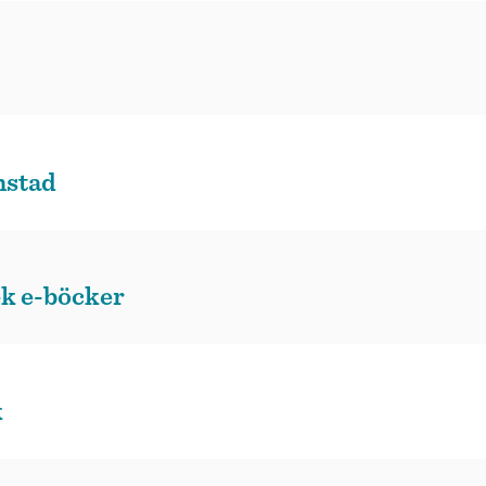
nstad
ek e-böcker
k