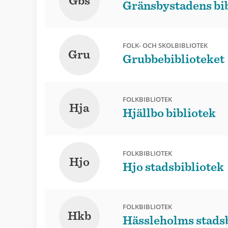
Gbs
Gränsbystadens bi
FOLK- OCH SKOLBIBLIOTEK
Gru
Grubbebiblioteket
FOLKBIBLIOTEK
Hja
Hjällbo bibliotek
FOLKBIBLIOTEK
Hjo
Hjo stadsbibliotek
FOLKBIBLIOTEK
Hkb
Hässleholms stadsb