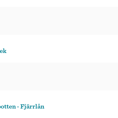
tek
otten - Fjärrlån