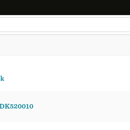
ek
 DK520010