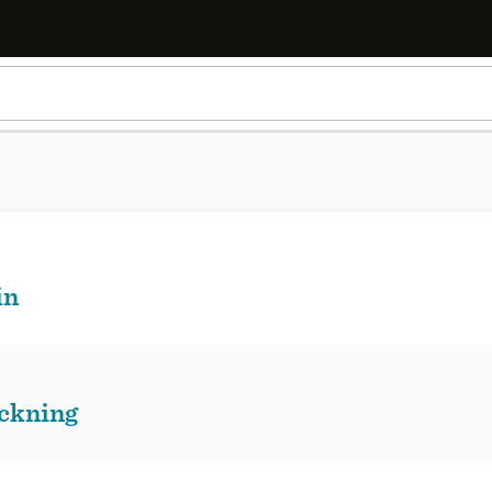
in
ckning