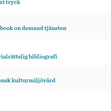
kt tryck
 Ebook on demand tjänsten
lrättslig bibliografi
vensk kulturmiljövård